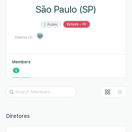
São Paulo (SP)
Estado - PF
Public
Diretor (1)
Members
5
Search
Members…
Diretores