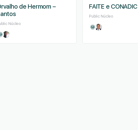
rvalho de Hermom –
FAITE e CONADIC​
antos
Public
Núcleo
ublic
Núcleo