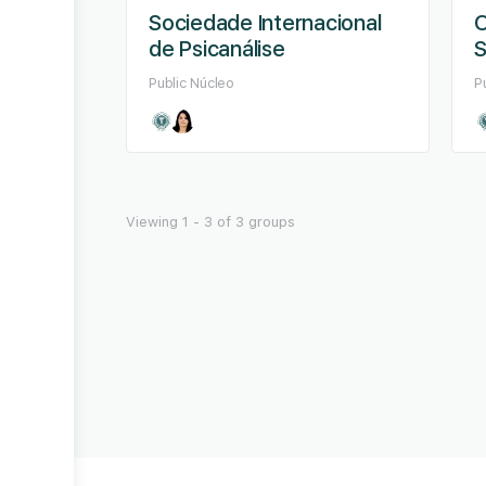
Sociedade Internacional
O
de Psicanálise
S
Public
Núcleo
P
Viewing 1 - 3 of 3 groups