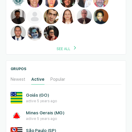
SEE ALL
GRUPOS
Newest
Active
Popular
Goiás (GO)
active 5 years ago
Minas Gerais (MG)
active 5 years ago
São Paulo (SP)