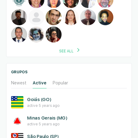
SEE ALL
GRUPOS
Newest
Active
Popular
Goiás (GO)
active 5 years ago
Minas Gerais (MG)
active 5 years ago
São Paulo (SP)